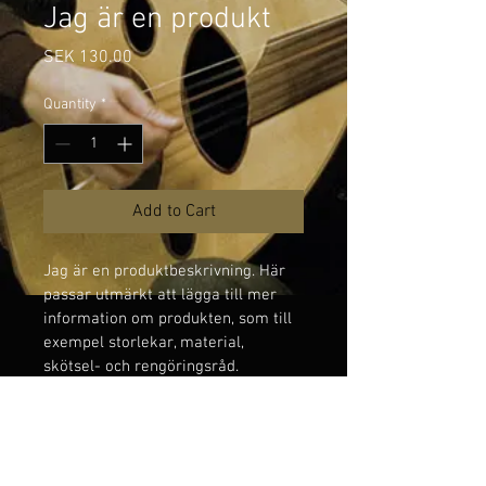
Jag är en produkt
Price
SEK 130.00
Quantity
*
Add to Cart
Jag är en produktbeskrivning. Här 
passar utmärkt att lägga till mer 
information om produkten, som till 
exempel storlekar, material, 
skötsel- och rengöringsråd.
PRODUKTINFORMATION
Jag är produktinformation. Här passar 