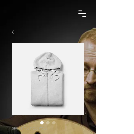
SKU: 217537123517253